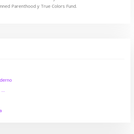
lanned Parenthood y True Colors Fund.
oderno
s …
a