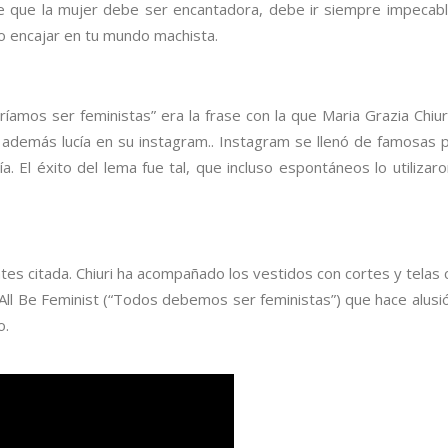
que la mujer debe ser encantadora, debe ir siempre impecable, 
no encajar en tu mundo machista.
os ser feministas” era la frase con la que Maria Grazia Chiuri
emás lucía en su instagram.. Instagram se llenó de famosas p
a. El éxito del lema fue tal, que incluso espontáneos lo utiliza
tes citada. Chiuri ha acompañado los vestidos con cortes y telas
ll Be Feminist (“Todos debemos ser feministas”) que hace alus
o.