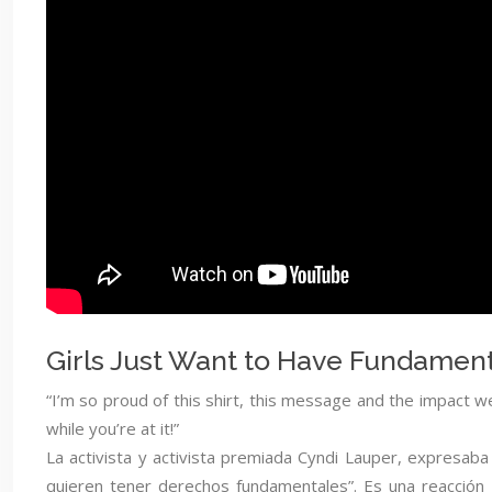
Girls Just Want to Have Fundament
“I’m so proud of this shirt, this message and the impact w
while you’re at it!”
La activista y activista premiada Cyndi Lauper, expresaba
quieren tener derechos fundamentales”. Es una reacción fr