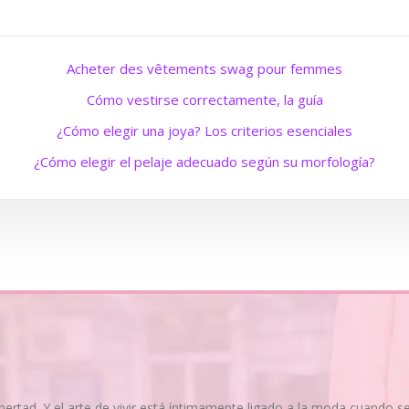
Acheter des vêtements swag pour femmes
Cómo vestirse correctamente, la guía
¿Cómo elegir una joya? Los criterios esenciales
¿Cómo elegir el pelaje adecuado según su morfología?
ibertad. Y el arte de vivir está íntimamente ligado a la moda cuando 