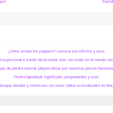
mpo?
Panta
¿cómo actúan los poppers? conozca sus efectos y usos
rca personal a través de la moda: Vivir con estilo en el mundo m
yas de piedra natural: ¡déjese llevar por nuestras piezas favorita
Piedra lapislázuli: Significado, propiedades y usos
Busque tiendas y comercios cercanos: utilice un localizador en líne