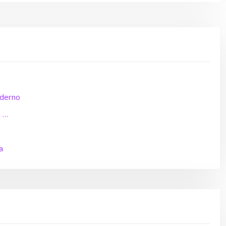
oderno
s …
a